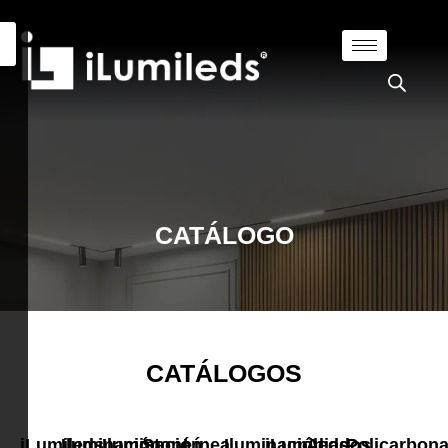
CATÁLOGO
CATÁLOGOS
iLumileds
Iluminación
Iluminación
Stone
Línea
Iluminación
iLumileds
Aliados
Policarbon