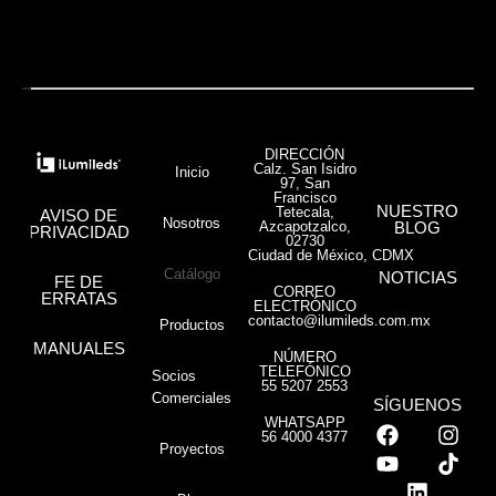
DIRECCIÓN
Calz. San Isidro
Inicio
97, San
Francisco
NUESTRO
Tetecala,
AVISO DE
Nosotros
Azcapotzalco,
BLOG
PRIVACIDAD
02730
Ciudad de México, CDMX
Catálogo
NOTICIAS
FE DE
CORREO
ERRATAS
ELECTRÓNICO
contacto@ilumileds.com.mx
Productos
MANUALES
NÚMERO
TELEFÓNICO
Socios
55 5207 2553
Comerciales
SÍGUENOS
WHATSAPP
56 4000 4377
Proyectos