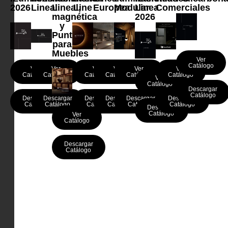
2026
Lineal
Lineal,
Line
Europea
Modular
Linea
Comerciales
magnética
2026
y
Puntual
para
Muebles
Ver
Catálogo
Ver
Ver
Ver
Ver
Ver
Ver
Catálogo
Catálogo
Catálogo
Catálogo
Catálogo
Catálogo
Ver
Catálogo
Descargar
Catálogo
Descargar
Descargar
Descargar
Descargar
Descargar
Descargar
Catálogo
Catálogo
Catálogo
Catálogo
Catálogo
Catálogo
Descargar
Catálogo
Ver
Catálogo
Descargar
Catálogo