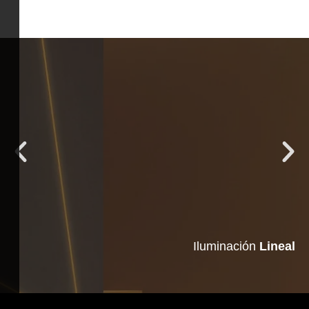
Iluminación
Iluminación
Lineal
Lineal
VER MÁS