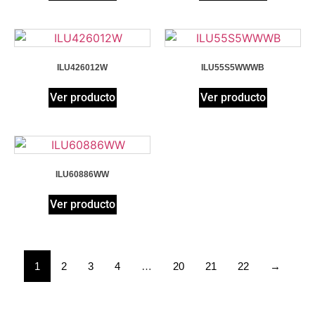
ILU426012W
ILU55S5WWWB
Ver producto
Ver producto
ILU60886WW
Ver producto
1
2
3
4
…
20
21
22
→