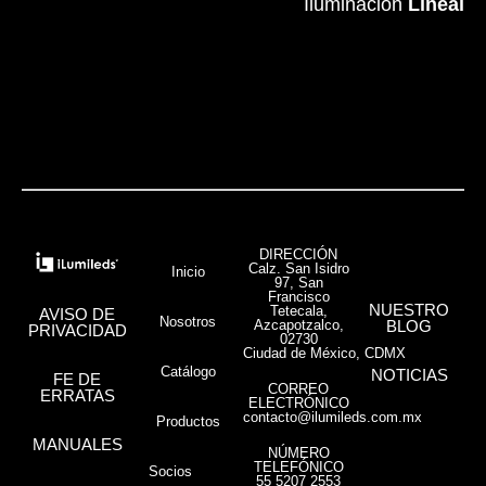
Iluminación
Iluminación
Lineal
Lineal
VER MÁS
DIRECCIÓN
Calz. San Isidro
Inicio
97, San
Francisco
NUESTRO
Tetecala,
AVISO DE
Nosotros
Azcapotzalco,
BLOG
PRIVACIDAD
02730
Ciudad de México, CDMX
Catálogo
NOTICIAS
FE DE
CORREO
ERRATAS
ELECTRÓNICO
contacto@ilumileds.com.mx
Productos
MANUALES
NÚMERO
TELEFÓNICO
Socios
55 5207 2553