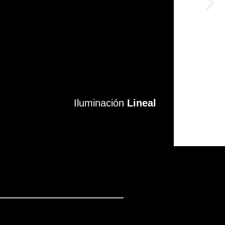
Iluminación
Iluminación
Lineal
Lineal
VER MÁS