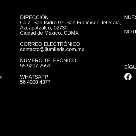
DIRECCIÓN
NUE
Calz. San Isidro 97, San Francisco Tetecala,
Azcapotzalco, 02730
NOT
Ciudad de México, CDMX
CORREO ELECTRÓNICO
contacto@ilumileds.com.mx
NÚMERO TELEFÓNICO
55 5207 2553
SÍG
WHATSAPP
s
56 4000 4377