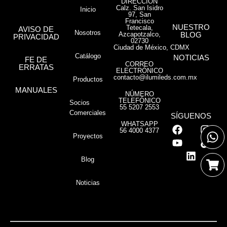
DIRECCIÓN
Calz. San Isidro
Inicio
97, San
Francisco
NUESTRO
Tetecala,
AVISO DE
Nosotros
Azcapotzalco,
BLOG
PRIVACIDAD
02730
Ciudad de México, CDMX
Catálogo
NOTICIAS
FE DE
CORREO
ERRATAS
ELECTRÓNICO
contacto@ilumileds.com.mx
Productos
MANUALES
NÚMERO
TELEFÓNICO
Socios
55 5207 2553
Comerciales
SÍGUENOS
WHATSAPP
56 4000 4377
Proyectos
Blog
Noticias