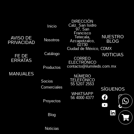
DIRECCIÓN
Calz. San Isidro
Inicio
97, San
Francisco
NUESTRO
Tetecala,
AVISO DE
Nosotros
Azcapotzalco,
BLOG
PRIVACIDAD
02730
Ciudad de México, CDMX
Catálogo
NOTICIAS
FE DE
CORREO
ERRATAS
ELECTRÓNICO
contacto@ilumileds.com.mx
Productos
MANUALES
NÚMERO
TELEFÓNICO
Socios
55 5207 2553
Comerciales
SÍGUENOS
WHATSAPP
56 4000 4377
Proyectos
Blog
Noticias