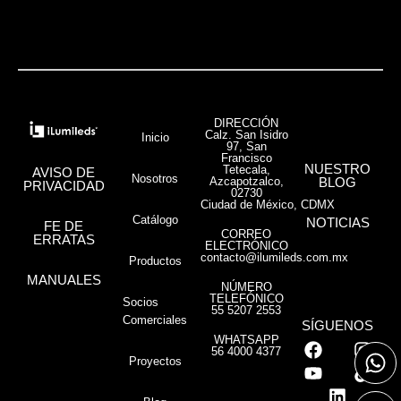
DIRECCIÓN
Calz. San Isidro
Inicio
97, San
Francisco
NUESTRO
Tetecala,
AVISO DE
Nosotros
Azcapotzalco,
BLOG
PRIVACIDAD
02730
Ciudad de México, CDMX
Catálogo
NOTICIAS
FE DE
CORREO
ERRATAS
ELECTRÓNICO
contacto@ilumileds.com.mx
Productos
MANUALES
NÚMERO
TELEFÓNICO
Socios
55 5207 2553
Comerciales
SÍGUENOS
WHATSAPP
56 4000 4377
Proyectos