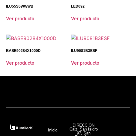
ILU55S5WWWB
LED092
Ver producto
Ver producto
BASE90284X1000D
ILU9081B3ESF
Ver producto
Ver producto
DIRECCIÓN
Calz. San Isidro
Inicio
97, San