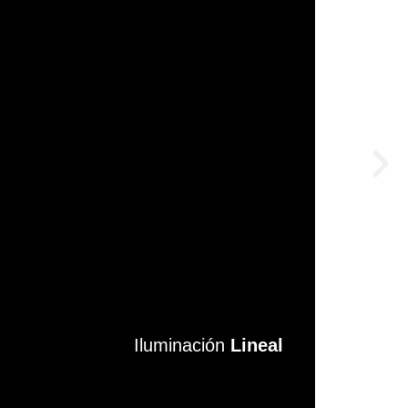
Iluminación
Iluminación
Lineal
Lineal
VER MÁS