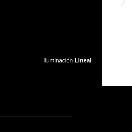
Iluminación
Iluminación
Lineal
Lineal
VER MÁS