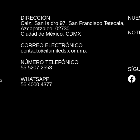
DIRECCIÓN
NUE
Calz. San Isidro 97, San Francisco Tetecala,
Azcapotzalco, 02730
NOT
Ciudad de México, CDMX
CORREO ELECTRÓNICO
contacto@ilumileds.com.mx
NÚMERO TELEFÓNICO
55 5207 2553
SÍG
WHATSAPP
s
56 4000 4377