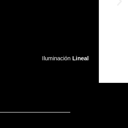
Iluminación
Iluminación
Lineal
Lineal
VER MÁS