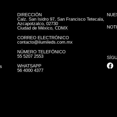
DIRECCIÓN
NUE
Calz. San Isidro 97, San Francisco Tetecala,
Azcapotzalco, 02730
NOT
Ciudad de México, CDMX
CORREO ELECTRÓNICO
contacto@ilumileds.com.mx
NÚMERO TELEFÓNICO
55 5207 2553
SÍG
WHATSAPP
s
56 4000 4377