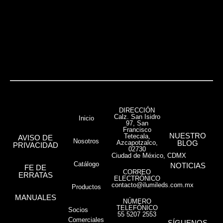
VER MÁS
DIRECCIÓN
Calz. San Isidro
Inicio
97, San
Francisco
NUESTRO
Tetecala,
AVISO DE
Nosotros
Azcapotzalco,
BLOG
PRIVACIDAD
02730
Ciudad de México, CDMX
Catálogo
NOTICIAS
FE DE
CORREO
ERRATAS
ELECTRÓNICO
contacto@ilumileds.com.mx
Productos
MANUALES
NÚMERO
TELEFÓNICO
Socios
55 5207 2553
Comerciales
SÍGUENOS