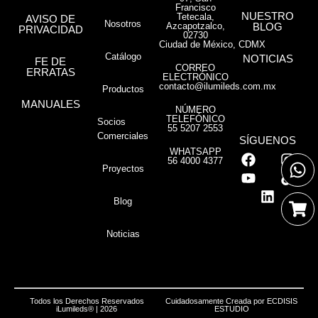
Francisco
NUESTRO
Tetecala,
AVISO DE
Nosotros
Azcapotzalco,
BLOG
PRIVACIDAD
02730
Ciudad de México, CDMX
Catálogo
NOTICIAS
FE DE
CORREO
ERRATAS
ELECTRÓNICO
contacto@ilumileds.com.mx
Productos
MANUALES
NÚMERO
TELEFÓNICO
Socios
55 5207 2553
Comerciales
SÍGUENOS
WHATSAPP
56 4000 4377
Proyectos
Blog
Noticias
Todos los Derechos Reservados
Cuidadosamente Creada por
ECDISIS
iLumileds® | 2026
ESTUDIO