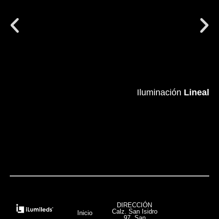
Iluminación
Iluminación
Lineal
Lineal
VER MÁS
DIRECCIÓN
Calz. San Isidro
Inicio
97, San