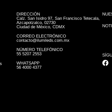
DIRECCIÓN
NUE
Calz. San Isidro 97, San Francisco Tetecala,
Azcapotzalco, 02730
NOT
Ciudad de México, CDMX
CORREO ELECTRÓNICO
contacto@ilumileds.com.mx
NÚMERO TELEFÓNICO
55 5207 2553
SÍG
WHATSAPP
s
56 4000 4377