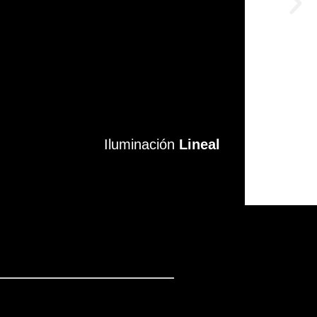
Iluminación
Iluminación
Lineal
Lineal
VER MÁS