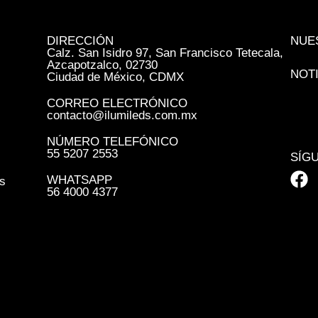
DIRECCIÓN
NUE
Calz. San Isidro 97, San Francisco Tetecala,
Azcapotzalco, 02730
NOT
Ciudad de México, CDMX
CORREO ELECTRÓNICO
contacto@ilumileds.com.mx
NÚMERO TELEFÓNICO
55 5207 2553
SÍG
WHATSAPP
s
56 4000 4377