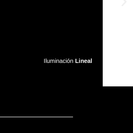
Iluminación
Iluminación
Lineal
Lineal
VER MÁS