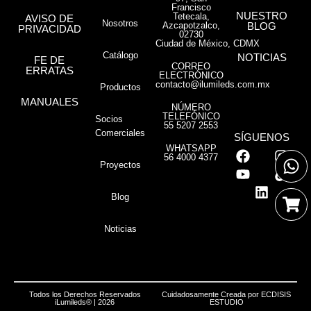
Francisco
NUESTRO
Tetecala,
AVISO DE
Nosotros
Azcapotzalco,
BLOG
PRIVACIDAD
02730
Ciudad de México, CDMX
Catálogo
NOTICIAS
FE DE
CORREO
ERRATAS
ELECTRÓNICO
contacto@ilumileds.com.mx
Productos
MANUALES
NÚMERO
TELEFÓNICO
Socios
55 5207 2553
Comerciales
SÍGUENOS
WHATSAPP
56 4000 4377
Proyectos
Blog
Noticias
Todos los Derechos Reservados
Cuidadosamente Creada por
ECDISIS
iLumileds® | 2026
ESTUDIO