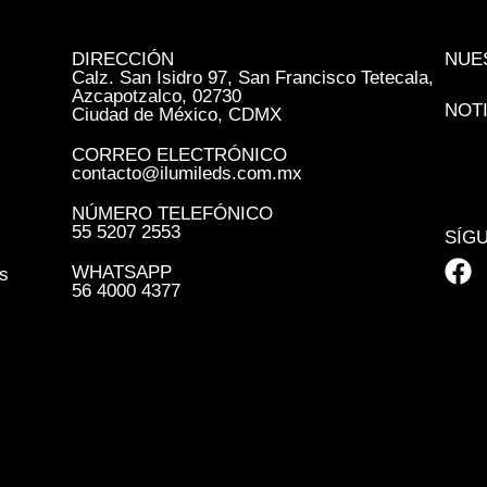
DIRECCIÓN
NUE
Calz. San Isidro 97, San Francisco Tetecala,
Azcapotzalco, 02730
NOT
Ciudad de México, CDMX
CORREO ELECTRÓNICO
contacto@ilumileds.com.mx
NÚMERO TELEFÓNICO
55 5207 2553
SÍG
WHATSAPP
s
56 4000 4377