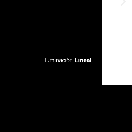
Iluminación
Iluminación
Lineal
Lineal
VER MÁS