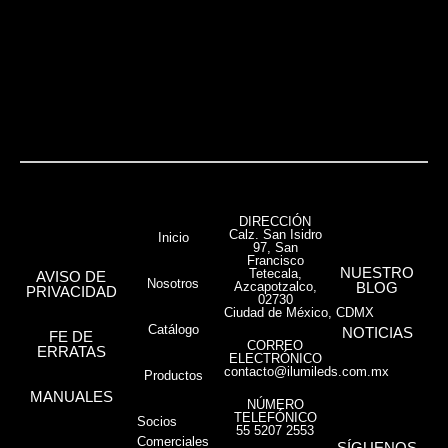
VER MÁS
DIRECCIÓN
Calz. San Isidro
Inicio
97, San
Francisco
NUESTRO
Tetecala,
AVISO DE
Nosotros
Azcapotzalco,
BLOG
PRIVACIDAD
02730
Ciudad de México, CDMX
Catálogo
NOTICIAS
FE DE
CORREO
ERRATAS
ELECTRÓNICO
contacto@ilumileds.com.mx
Productos
MANUALES
NÚMERO
TELEFÓNICO
Socios
55 5207 2553
Comerciales
SÍGUENOS