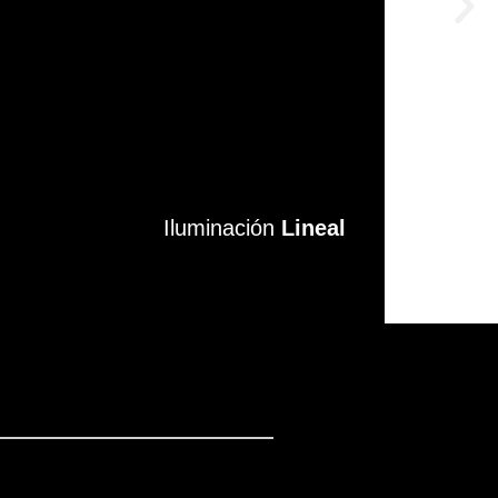
Iluminación
Iluminación
Lineal
Lineal
VER MÁS