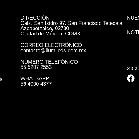
DIRECCIÓN
NUE
Calz. San Isidro 97, San Francisco Tetecala,
Azcapotzalco, 02730
NOT
Ciudad de México, CDMX
CORREO ELECTRÓNICO
contacto@ilumileds.com.mx
NÚMERO TELEFÓNICO
55 5207 2553
SÍG
WHATSAPP
s
56 4000 4377