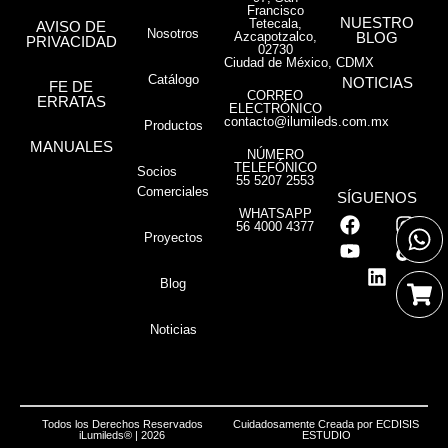
Francisco
NUESTRO
Tetecala,
AVISO DE
Nosotros
Azcapotzalco,
BLOG
PRIVACIDAD
02730
Ciudad de México, CDMX
Catálogo
NOTICIAS
FE DE
CORREO
ERRATAS
ELECTRÓNICO
contacto@ilumileds.com.mx
Productos
MANUALES
NÚMERO
TELEFÓNICO
Socios
55 5207 2553
Comerciales
SÍGUENOS
WHATSAPP
56 4000 4377
Proyectos
Blog
Noticias
Todos los Derechos Reservados
Cuidadosamente Creada por
ECDISIS
iLumileds® | 2026
ESTUDIO