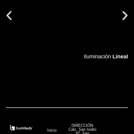
Iluminación
Iluminación
Lineal
Lineal
VER MÁS
DIRECCIÓN
Calz. San Isidro
Inicio
97, San