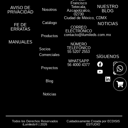
Francisco
NUESTRO
Tetecala,
AVISO DE
Nosotros
Azcapotzalco,
BLOG
PRIVACIDAD
02730
Ciudad de México, CDMX
Catálogo
NOTICIAS
FE DE
CORREO
ERRATAS
ELECTRÓNICO
contacto@ilumileds.com.mx
Productos
MANUALES
NÚMERO
TELEFÓNICO
Socios
55 5207 2553
Comerciales
SÍGUENOS
WHATSAPP
56 4000 4377
Proyectos
Blog
Noticias
Todos los Derechos Reservados
Cuidadosamente Creada por
ECDISIS
iLumileds® | 2026
ESTUDIO