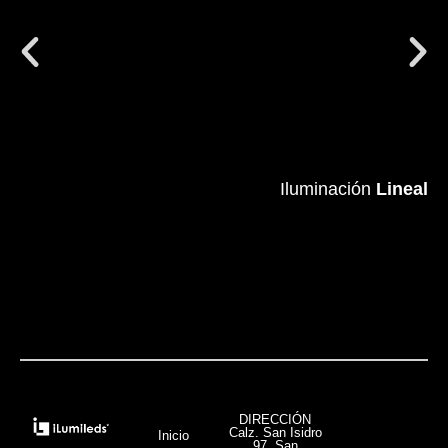
Iluminación
Iluminación
Lineal
Lineal
VER MÁS
DIRECCIÓN
Calz. San Isidro
Inicio
97, San