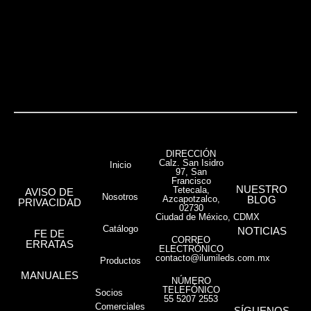
VER MÁS
DIRECCIÓN
Calz. San Isidro
Inicio
97, San
Francisco
NUESTRO
Tetecala,
AVISO DE
Nosotros
Azcapotzalco,
BLOG
PRIVACIDAD
02730
Ciudad de México, CDMX
Catálogo
NOTICIAS
FE DE
CORREO
ERRATAS
ELECTRÓNICO
contacto@ilumileds.com.mx
Productos
MANUALES
NÚMERO
TELEFÓNICO
Socios
55 5207 2553
Comerciales
SÍGUENOS