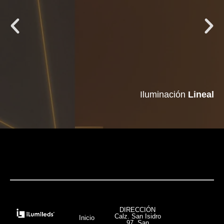
Iluminación
Iluminación
Lineal
Lineal
VER MÁS
DIRECCIÓN
Calz. San Isidro
Inicio
97, San