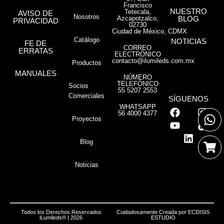
Francisco
NUESTRO
Tetecala,
AVISO DE
Nosotros
Azcapotzalco,
BLOG
PRIVACIDAD
02730
Ciudad de México, CDMX
Catálogo
NOTICIAS
FE DE
CORREO
ERRATAS
ELECTRÓNICO
contacto@ilumileds.com.mx
Productos
MANUALES
NÚMERO
TELEFÓNICO
Socios
55 5207 2553
Comerciales
SÍGUENOS
WHATSAPP
56 4000 4377
Proyectos
Blog
Noticias
Todos los Derechos Reservados
Cuidadosamente Creada por
ECDISIS
iLumileds® | 2026
ESTUDIO