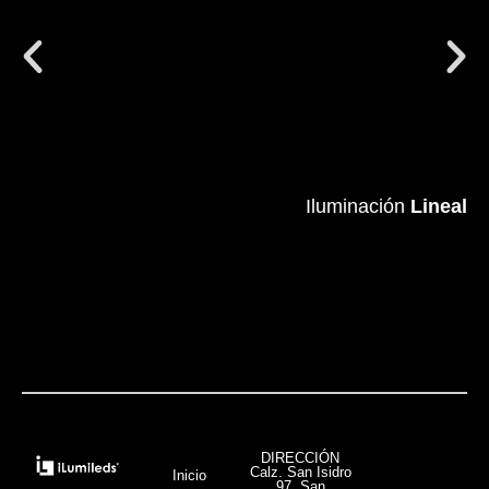
Iluminación
Iluminación
Lineal
Lineal
VER MÁS
DIRECCIÓN
Calz. San Isidro
Inicio
97, San