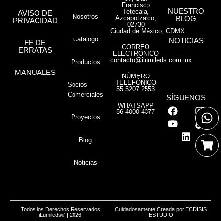
Francisco
NUESTRO
Tetecala,
AVISO DE
Nosotros
Azcapotzalco,
BLOG
PRIVACIDAD
02730
Ciudad de México, CDMX
Catálogo
NOTICIAS
FE DE
CORREO
ERRATAS
ELECTRÓNICO
contacto@ilumileds.com.mx
Productos
MANUALES
NÚMERO
TELEFÓNICO
Socios
55 5207 2553
Comerciales
SÍGUENOS
WHATSAPP
56 4000 4377
Proyectos
Blog
Noticias
Todos los Derechos Reservados
Cuidadosamente Creada por
ECDISIS
iLumileds® | 2026
ESTUDIO