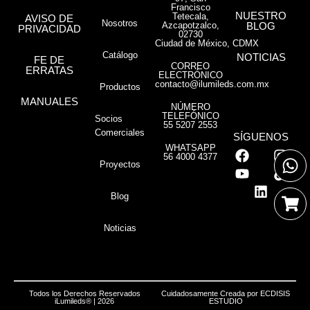
Francisco
NUESTRO
Tetecala,
AVISO DE
Nosotros
Azcapotzalco,
BLOG
PRIVACIDAD
02730
Ciudad de México, CDMX
Catálogo
NOTICIAS
FE DE
CORREO
ERRATAS
ELECTRÓNICO
contacto@ilumileds.com.mx
Productos
MANUALES
NÚMERO
TELEFÓNICO
Socios
55 5207 2553
Comerciales
SÍGUENOS
WHATSAPP
56 4000 4377
Proyectos
Blog
Noticias
Todos los Derechos Reservados
Cuidadosamente Creada por
ECDISIS
iLumileds® | 2026
ESTUDIO