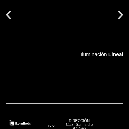
Iluminación
Iluminación
Lineal
Lineal
VER MÁS
DIRECCIÓN
Calz. San Isidro
Inicio
97, San