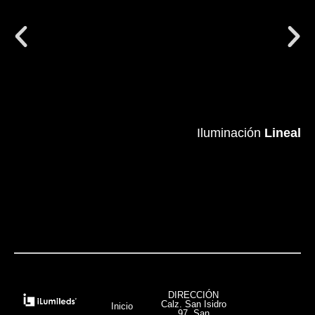
Iluminación
Iluminación
Lineal
Lineal
VER MÁS
DIRECCIÓN
Calz. San Isidro
Inicio
97, San