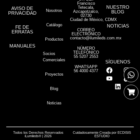
Francisco
NUESTRO
Tetecala,
AVISO DE
Nosotros
Azcapotzalco,
BLOG
PRIVACIDAD
02730
Ciudad de México, CDMX
Catálogo
NOTICIAS
FE DE
CORREO
ERRATAS
ELECTRÓNICO
contacto@ilumileds.com.mx
Productos
MANUALES
NÚMERO
TELEFÓNICO
Socios
55 5207 2553
Comerciales
SÍGUENOS
WHATSAPP
56 4000 4377
Proyectos
Blog
Noticias
Todos los Derechos Reservados
Cuidadosamente Creada por
ECDISIS
iLumileds® | 2026
ESTUDIO