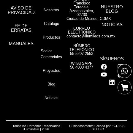
Francisco
NUESTRO
Tetecala,
AVISO DE
Nosotros
Azcapotzalco,
BLOG
PRIVACIDAD
02730
Ciudad de México, CDMX
Catálogo
NOTICIAS
FE DE
CORREO
ERRATAS
ELECTRÓNICO
contacto@ilumileds.com.mx
Productos
MANUALES
NÚMERO
TELEFÓNICO
Socios
55 5207 2553
Comerciales
SÍGUENOS
WHATSAPP
56 4000 4377
Proyectos
Blog
Noticias
Todos los Derechos Reservados
Cuidadosamente Creada por
ECDISIS
iLumileds® | 2026
ESTUDIO