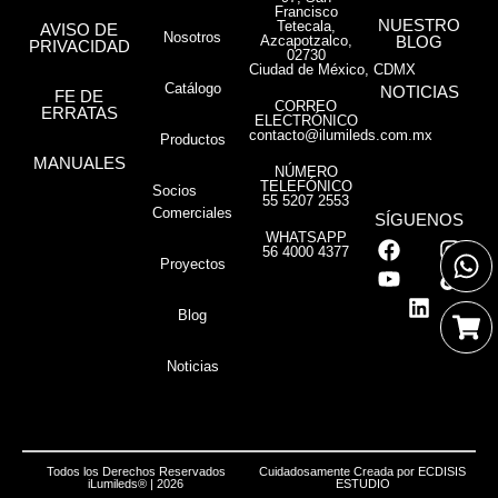
Francisco
NUESTRO
Tetecala,
AVISO DE
Nosotros
Azcapotzalco,
BLOG
PRIVACIDAD
02730
Ciudad de México, CDMX
Catálogo
NOTICIAS
FE DE
CORREO
ERRATAS
ELECTRÓNICO
contacto@ilumileds.com.mx
Productos
MANUALES
NÚMERO
TELEFÓNICO
Socios
55 5207 2553
Comerciales
SÍGUENOS
WHATSAPP
56 4000 4377
Proyectos
Blog
Noticias
Todos los Derechos Reservados
Cuidadosamente Creada por
ECDISIS
iLumileds® | 2026
ESTUDIO