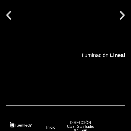
Iluminación
Iluminación
Lineal
Lineal
VER MÁS
DIRECCIÓN
Calz. San Isidro
Inicio
97, San