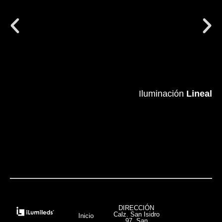
Iluminación
Iluminación
Lineal
Lineal
VER MÁS
DIRECCIÓN
Calz. San Isidro
Inicio
97, San