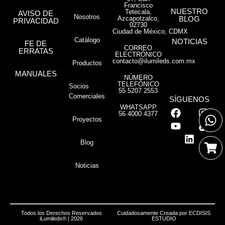
Francisco
NUESTRO
Tetecala,
AVISO DE
Nosotros
Azcapotzalco,
BLOG
PRIVACIDAD
02730
Ciudad de México, CDMX
Catálogo
NOTICIAS
FE DE
CORREO
ERRATAS
ELECTRÓNICO
contacto@ilumileds.com.mx
Productos
MANUALES
NÚMERO
TELEFÓNICO
Socios
55 5207 2553
Comerciales
SÍGUENOS
WHATSAPP
56 4000 4377
Proyectos
Blog
Noticias
Todos los Derechos Reservados
Cuidadosamente Creada por
ECDISIS
iLumileds® | 2026
ESTUDIO