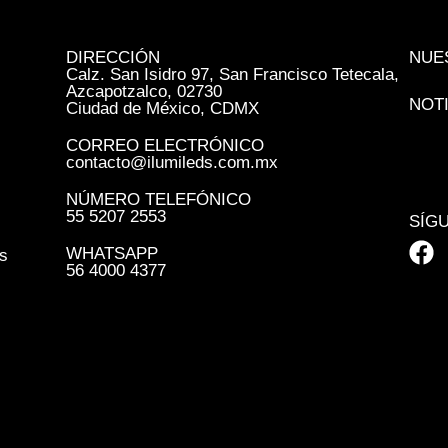
DIRECCIÓN
NUE
Calz. San Isidro 97, San Francisco Tetecala,
Azcapotzalco, 02730
NOT
Ciudad de México, CDMX
CORREO ELECTRÓNICO
contacto@ilumileds.com.mx
NÚMERO TELEFÓNICO
55 5207 2553
SÍG
WHATSAPP
s
56 4000 4377