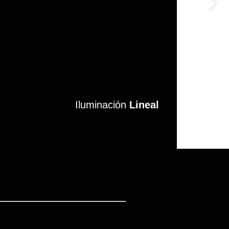
Iluminación
Iluminación
Lineal
Lineal
VER MÁS