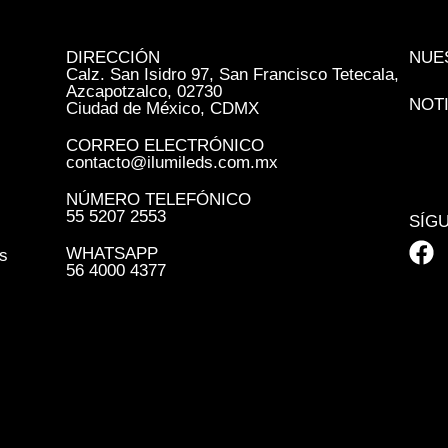
DIRECCIÓN
NUE
Calz. San Isidro 97, San Francisco Tetecala,
Azcapotzalco, 02730
NOT
Ciudad de México, CDMX
CORREO ELECTRÓNICO
contacto@ilumileds.com.mx
NÚMERO TELEFÓNICO
55 5207 2553
SÍG
WHATSAPP
s
56 4000 4377