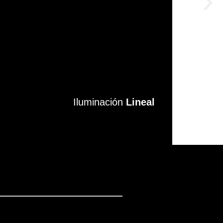
Iluminación
Iluminación
Lineal
Lineal
VER MÁS