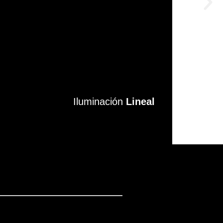
Iluminación
Iluminación
Lineal
Lineal
VER MÁS