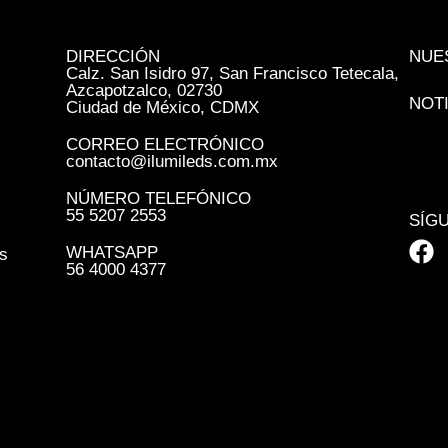
DIRECCIÓN
NUE
Calz. San Isidro 97, San Francisco Tetecala,
Azcapotzalco, 02730
NOT
Ciudad de México, CDMX
CORREO ELECTRÓNICO
contacto@ilumileds.com.mx
NÚMERO TELEFÓNICO
55 5207 2553
SÍG
WHATSAPP
s
56 4000 4377