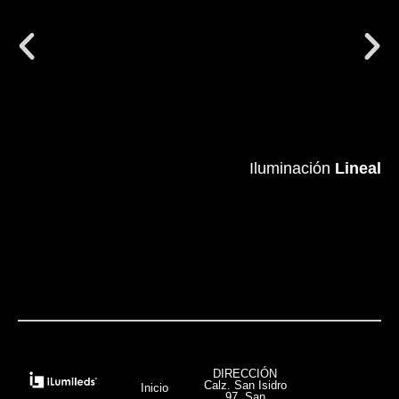
Iluminación
Iluminación
Lineal
Lineal
VER MÁS
DIRECCIÓN
Calz. San Isidro
Inicio
97, San