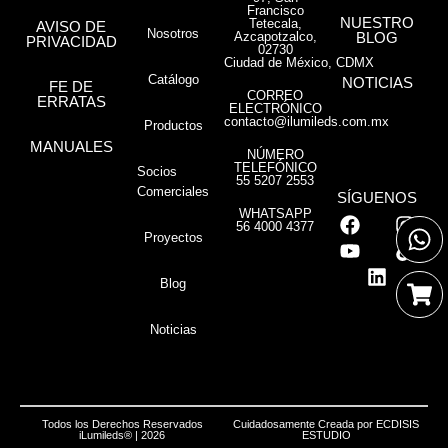
Francisco
NUESTRO
Tetecala,
AVISO DE
Nosotros
Azcapotzalco,
BLOG
PRIVACIDAD
02730
Ciudad de México, CDMX
Catálogo
NOTICIAS
FE DE
CORREO
ERRATAS
ELECTRÓNICO
contacto@ilumileds.com.mx
Productos
MANUALES
NÚMERO
TELEFÓNICO
Socios
55 5207 2553
Comerciales
SÍGUENOS
WHATSAPP
56 4000 4377
Proyectos
Blog
Noticias
Todos los Derechos Reservados
Cuidadosamente Creada por
ECDISIS
iLumileds® | 2026
ESTUDIO