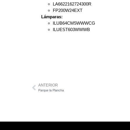
LA6622162724300R
FP200W24EXT
Lámparas:
ILUB64CM5WWWCG
ILUEST603WWWB
ANTERIOR
Parque la Plancha