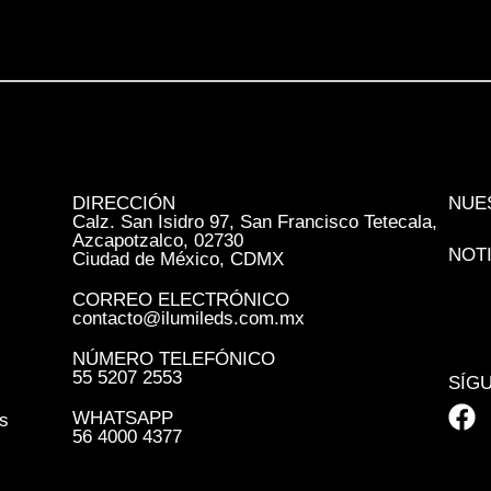
DIRECCIÓN
NUE
Calz. San Isidro 97, San Francisco Tetecala,
Azcapotzalco, 02730
NOT
Ciudad de México, CDMX
CORREO ELECTRÓNICO
contacto@ilumileds.com.mx
NÚMERO TELEFÓNICO
55 5207 2553
SÍG
WHATSAPP
s
56 4000 4377