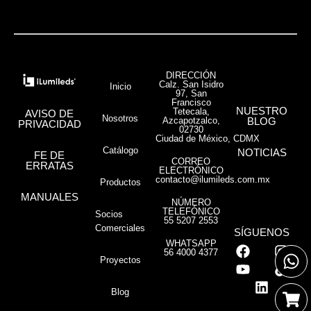
DIRECCIÓN
Calz. San Isidro
Inicio
97, San
Francisco
NUESTRO
Tetecala,
AVISO DE
Nosotros
Azcapotzalco,
BLOG
PRIVACIDAD
02730
Ciudad de México, CDMX
Catálogo
NOTICIAS
FE DE
CORREO
ERRATAS
ELECTRÓNICO
contacto@ilumileds.com.mx
Productos
MANUALES
NÚMERO
TELEFÓNICO
Socios
55 5207 2553
Comerciales
SÍGUENOS
WHATSAPP
56 4000 4377
Proyectos
Blog