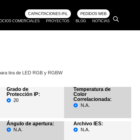
CAPACITACIONES iFiL
PEDIDOS WEB
OCIOS COMERCIALES
PROYECTOS
BLOG
NOTICIAS
I para tira de LED RGB y RGBW
Grado de
Temperatura de
Protección IP:
Color
Correlacionada:
20
N.A.
Ángulo de apertura:
Archivo IES:
N.A.
N.A.