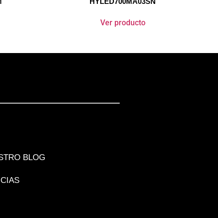
M
HYLED700MA03SN
Ver producto
STRO BLOG
ICIAS