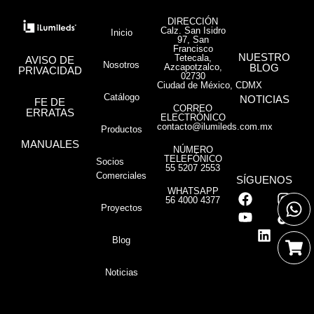
DIRECCIÓN
Calz. San Isidro
Inicio
97, San
Francisco
NUESTRO
Tetecala,
AVISO DE
Nosotros
Azcapotzalco,
BLOG
PRIVACIDAD
02730
Ciudad de México, CDMX
Catálogo
NOTICIAS
FE DE
CORREO
ERRATAS
ELECTRÓNICO
contacto@ilumileds.com.mx
Productos
MANUALES
NÚMERO
TELEFÓNICO
Socios
55 5207 2553
Comerciales
SÍGUENOS
WHATSAPP
56 4000 4377
Proyectos
Blog
Noticias