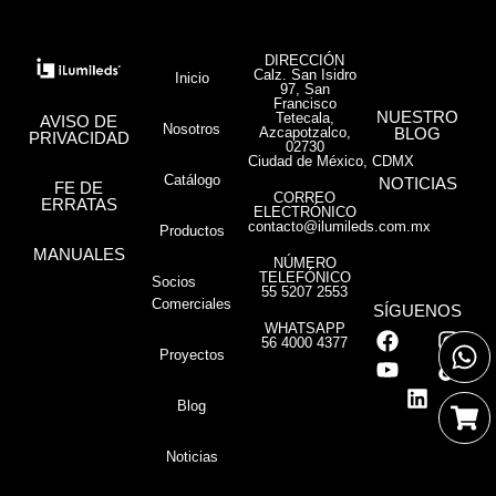
DIRECCIÓN
Calz. San Isidro
Inicio
97, San
Francisco
NUESTRO
Tetecala,
AVISO DE
Nosotros
Azcapotzalco,
BLOG
PRIVACIDAD
02730
Ciudad de México, CDMX
Catálogo
NOTICIAS
FE DE
CORREO
ERRATAS
ELECTRÓNICO
contacto@ilumileds.com.mx
Productos
MANUALES
NÚMERO
TELEFÓNICO
Socios
55 5207 2553
Comerciales
SÍGUENOS
WHATSAPP
56 4000 4377
Proyectos
Blog
Noticias