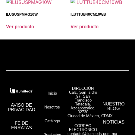
ILUSUSPMAG10W
ILUTTUB40CM10WB
Ver producto
Ver producto
DIRECCIÓN
Calz. San Isidro
Inicio
97, San
Francisco
NUESTRO
Tetecala,
AVISO DE
Nosotros
Azcapotzalco,
BLOG
PRIVACIDAD
02730
Ciudad de México, CDMX
Catálogo
NOTICIAS
FE DE
CORREO
ERRATAS
ELECTRÓNICO
contacto@ilumileds.com.mx
Productos