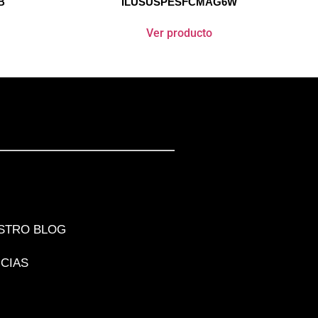
B
ILUSUSPESFCMAG6W
Ver producto
STRO BLOG
ICIAS