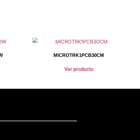
W
MICROTRK1PCB30CM
Ver producto