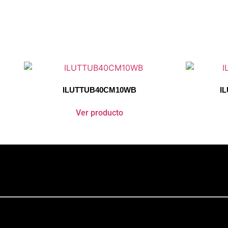
ILUTTUB40CM10WB
I
Ver producto