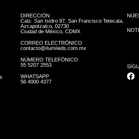
DIRECCIÓN
NUE
Calz. San Isidro 97, San Francisco Tetecala,
Azcapotzalco, 02730
NOT
Ciudad de México, CDMX
CORREO ELECTRÓNICO
contacto@ilumileds.com.mx
NÚMERO TELEFÓNICO
55 5207 2553
SÍG
WHATSAPP
s
56 4000 4377