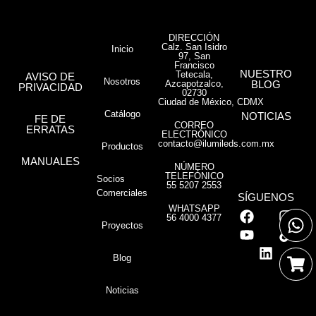
DIRECCIÓN
Calz. San Isidro
Inicio
97, San
Francisco
NUESTRO
Tetecala,
AVISO DE
Nosotros
Azcapotzalco,
BLOG
PRIVACIDAD
02730
Ciudad de México, CDMX
Catálogo
NOTICIAS
FE DE
CORREO
ERRATAS
ELECTRÓNICO
contacto@ilumileds.com.mx
Productos
MANUALES
NÚMERO
TELEFÓNICO
Socios
55 5207 2553
Comerciales
SÍGUENOS
WHATSAPP
56 4000 4377
Proyectos
Blog
Noticias