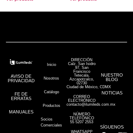
DIRECCIÓN
Calz. San Isidro
Inicio
97, San
Francisco
NUESTRO
Tetecala,
AVISO DE
Nosotros
Azcapotzalco,
BLOG
PRIVACIDAD
02730
Ciudad de México, CDMX
Catálogo
NOTICIAS
FE DE
CORREO
ERRATAS
ELECTRÓNICO
contacto@ilumileds.com.mx
Productos
MANUALES
NÚMERO
TELEFÓNICO
Socios
55 5207 2553
Comerciales
SÍGUENOS
WHATSAPP