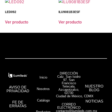
LED092
ILU9081B3ESF
Ver producto
Ver producto
DIRECCIÓN
Calz. San Isidro
Inicio
97, San
Francisco
NUESTRO
Tetecala,
AVISO DE
Nosotros
Azcapotzalco,
BLOG
PRIVACIDAD
02730
Ciudad de México, CDMX
Catálogo
NOTICIAS
FE DE
CORREO
ERRATAS
ELECTRÓNICO
contacto@ilumileds.com.mx
Productos