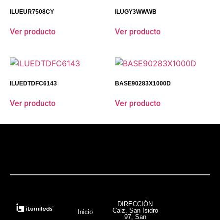
ILUEUR7508CY
ILUGY3WWWB
Ver producto
Ver producto
ILUEDTDFC6143
BASE90283X1000D
Ver producto
Ver producto
DIRECCIÓN
Calz. San Isidro
Inicio
97, San