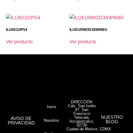
ILU8032IP54
ILUEURMOD38WWBG
Ver producto
Ver producto
DIRECCIÓN
Calz. San Isidro
Inicio
97, San
Francisco
NUESTRO
Tetecala,
AVISO DE
Nosotros
Azcapotzalco,
BLOG
PRIVACIDAD
02730
Ciudad de México, CDMX