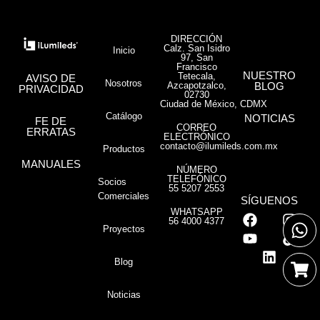
DIRECCIÓN
Calz. San Isidro
Inicio
97, San
Francisco
NUESTRO
Tetecala,
AVISO DE
Nosotros
Azcapotzalco,
BLOG
PRIVACIDAD
02730
Ciudad de México, CDMX
Catálogo
NOTICIAS
FE DE
CORREO
ERRATAS
ELECTRÓNICO
contacto@ilumileds.com.mx
Productos
MANUALES
NÚMERO
TELEFÓNICO
Socios
55 5207 2553
Comerciales
SÍGUENOS
WHATSAPP
56 4000 4377
Proyectos
Blog
Noticias