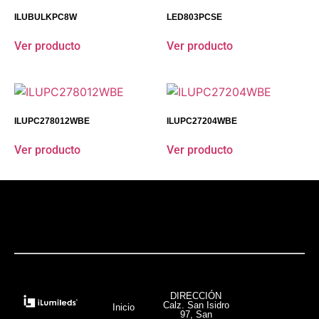
ILUBULKPC8W
LED803PCSE
Ver producto
Ver producto
ILUPC278012WBE​
ILUPC27204WBE
Ver producto
Ver producto
DIRECCIÓN
Calz. San Isidro
Inicio
97, San