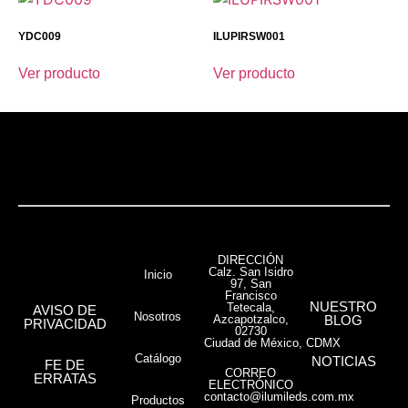
YDC009
ILUPIRSW001
Ver producto
Ver producto
DIRECCIÓN
Calz. San Isidro
Inicio
97, San
Francisco
NUESTRO
Tetecala,
AVISO DE
Nosotros
Azcapotzalco,
BLOG
PRIVACIDAD
02730
Ciudad de México, CDMX
Catálogo
NOTICIAS
FE DE
CORREO
ERRATAS
ELECTRÓNICO
contacto@ilumileds.com.mx
Productos