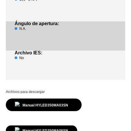
Ángulo de apertura:
N.A.
Archivo IES:
No
Archivos para descargar
Manual
HYLED350MA03SN
Manual
HYLED350MA06SN