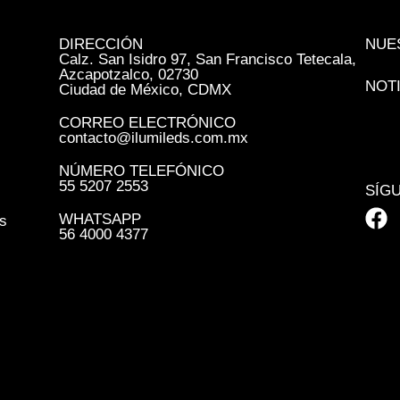
DIRECCIÓN
NUE
Calz. San Isidro 97, San Francisco Tetecala,
Azcapotzalco, 02730
NOT
Ciudad de México, CDMX
CORREO ELECTRÓNICO
contacto@ilumileds.com.mx
NÚMERO TELEFÓNICO
55 5207 2553
SÍG
WHATSAPP
s
56 4000 4377