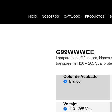
INICIO
NOSOTROS
CATÁLOGO
PRODUCTOS
S
G99WWWCE
Lámpara base G9, de led, blanco cá
transparente, 110 – 265 Vca, prot
Color de Acabado
Blanco
Voltaje:
110 - 265 Vca