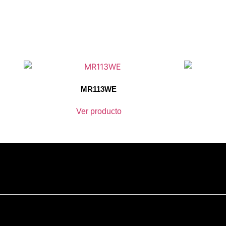
MR113WE
Ver producto