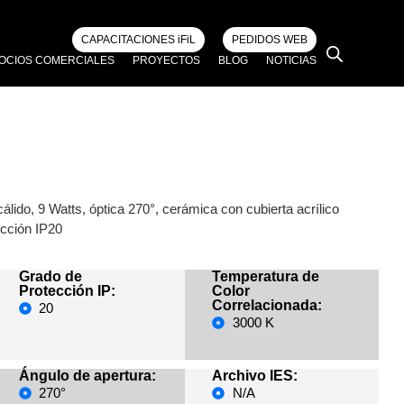
CAPACITACIONES iFiL
PEDIDOS WEB
OCIOS COMERCIALES
PROYECTOS
BLOG
NOTICIAS
lido, 9 Watts, óptica 270°, cerámica con cubierta acrílico
ección IP20
Grado de
Temperatura de
Protección IP:
Color
Correlacionada:
20
3000 K
Ángulo de apertura:
Archivo IES:
270°
N/A