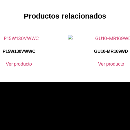
Productos relacionados
P15W130VWWC
GU10-MR169WD
Ver producto
Ver producto