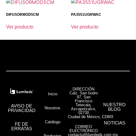
DIFUSORMOD5CM
PA3551UGRWAC
Ver producto
Ver producto
DIRECCIÓN
Calz. San Isidro
Inicio
97, San
Francisco
NUESTRO
Tetecala,
AVISO DE
Nosotros
Azcapotzalco,
BLOG
PRIVACIDAD
02730
Ciudad de México, CDMX
Catálogo
NOTICIAS
FE DE
CORREO
ERRATAS
ELECTRÓNICO
contacto@ilumileds.com.mx
Productos